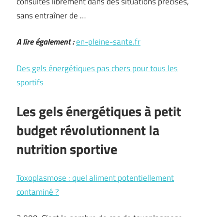
consultés librement dans des situations précises,
sans entraîner de …
A lire également :
en-pleine-sante.fr
Des gels énergétiques pas chers pour tous les
sportifs
Les gels énergétiques à petit
budget révolutionnent la
nutrition sportive
Toxoplasmose : quel aliment potentiellement
contaminé ?